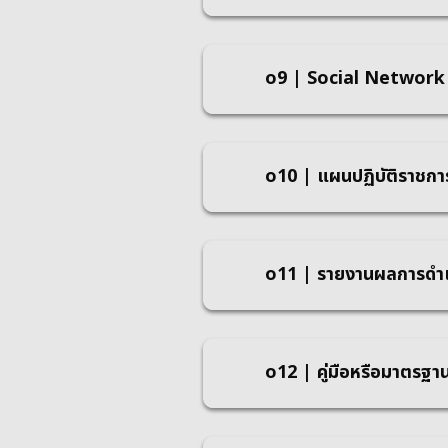
o9 | Social Network
o10 | แผนปฏิบัติราชกา
o11 | รายงานผลการดําเ
o12 | คู่มือหรือมาตรฐา