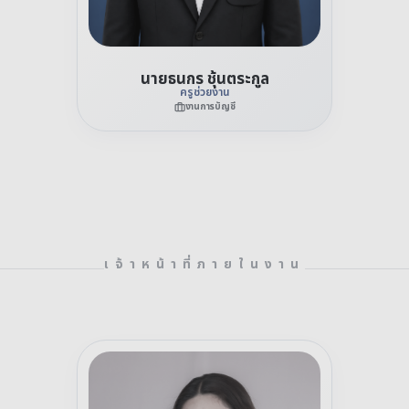
นายธนกร ชุ้นตระกูล
ครูช่วยงาน
งานการบัญชี
เจ้าหน้าที่ภายในงาน