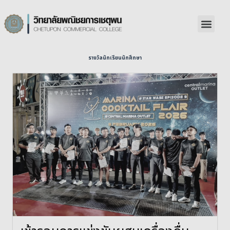
รางวัลนักเรียนนักศึกษา