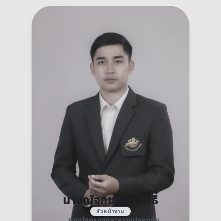
นายณัฐกมล กาสิทธิ์
หัวหน้างาน
งานปกครองและความปลอดภัย