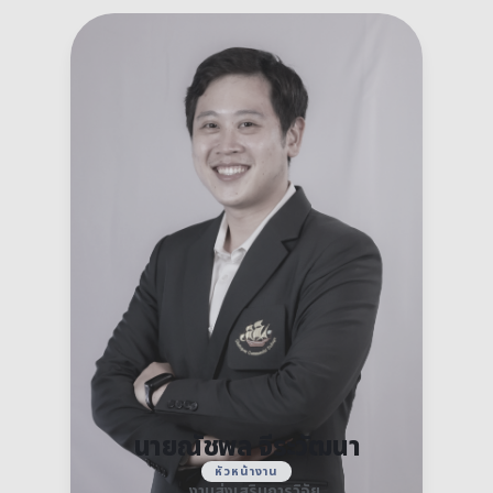
นายณัชพล จีระวัฒนา
หัวหน้างาน
งานส่งเสริมการวิจัย