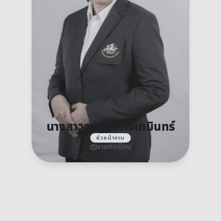
นางสาวอมันดา ก๋งเทมินทร์
หัวหน้างาน
งานทะเบียน