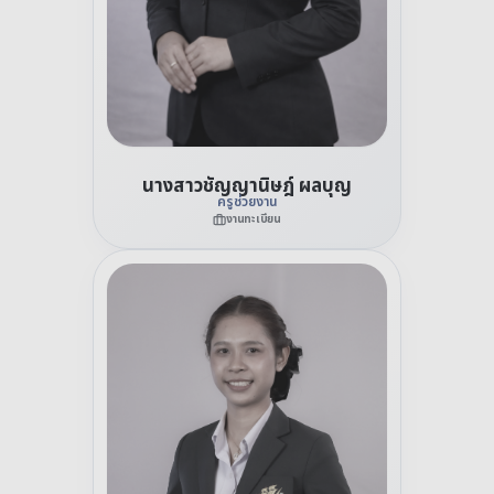
นางสาวชัญญานิษฎ์ ผลบุญ
ครูช่วยงาน
งานทะเบียน