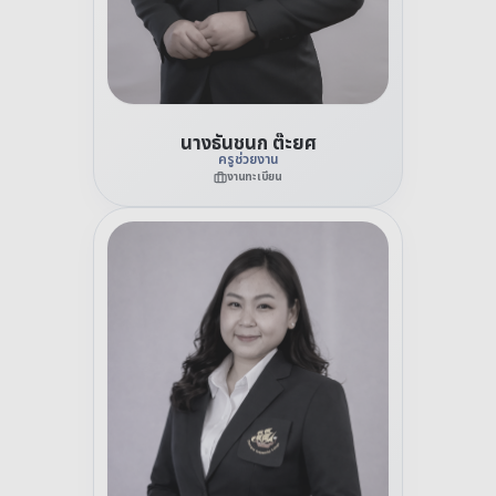
นางธันชนก ต๊ะยศ
ครูช่วยงาน
งานทะเบียน