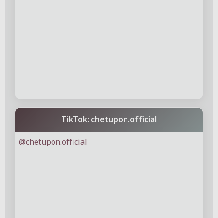
TikTok: chetupon.official
@chetupon.official