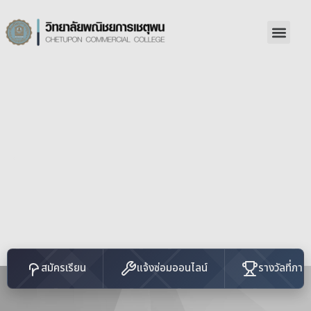
สมัครเรียน
แจ้งซ่อมออนไลน์
รางวัลที่ภาคภ