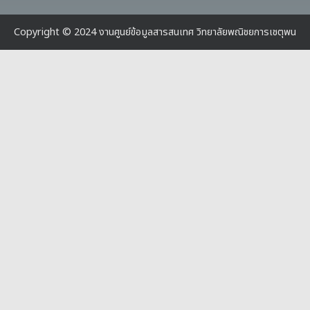
Copyright © 2024 งานศูนย์ข้อมูลสารสนเทศ วิทยาลัยพณิชยการเชตุพน